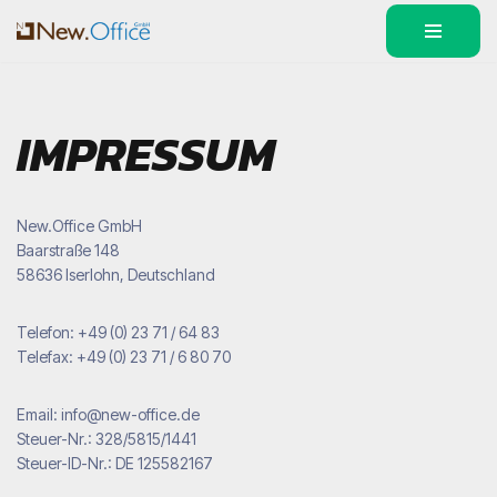
Zum
Inhalt
springen
IMPRESSUM
New.Office GmbH
Baarstraße 148
58636 Iserlohn, Deutschland
Telefon: +49 (0) 23 71 / 64 83
Telefax: +49 (0) 23 71 / 6 80 70
Email: info@new-office.de
Steuer-Nr.: 328/5815/1441
Steuer-ID-Nr.: DE 125582167