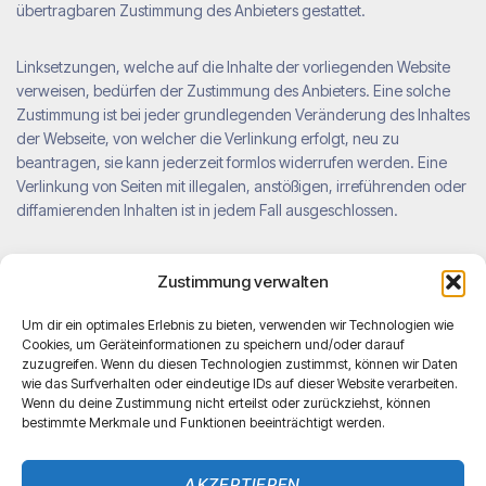
übertragbaren Zustimmung des Anbieters gestattet.
Linksetzungen, welche auf die Inhalte der vorliegenden Website
verweisen, bedürfen der Zustimmung des Anbieters. Eine solche
Zustimmung ist bei jeder grundlegenden Veränderung des Inhaltes
der Webseite, von welcher die Verlinkung erfolgt, neu zu
beantragen, sie kann jederzeit formlos widerrufen werden. Eine
Verlinkung von Seiten mit illegalen, anstößigen, irreführenden oder
diffamierenden Inhalten ist in jedem Fall ausgeschlossen.
Die Inhalte der Webseite werden mit größter Sorgfalt erstellt.
Zustimmung verwalten
Dennoch kann keine Garantie für Aktualität und Vollständigkeit
übernommen werden.
Um dir ein optimales Erlebnis zu bieten, verwenden wir Technologien wie
Cookies, um Geräteinformationen zu speichern und/oder darauf
zuzugreifen. Wenn du diesen Technologien zustimmst, können wir Daten
Für alle mittels Querverweis (Link) verbundene Webinhalte
wie das Surfverhalten oder eindeutige IDs auf dieser Website verarbeiten.
übernimmt der Anbieter keine Verantwortung, da es sich dabei um
Wenn du deine Zustimmung nicht erteilst oder zurückziehst, können
keine eigenen Inhalte handelt. Externe Links wurden auf
bestimmte Merkmale und Funktionen beeinträchtigt werden.
rechtswidrige Inhalte überprüft, zum Zeitpunkt der Verlinkung
waren solche nicht erkennbar. Bezüglich fremder Inhalte besteht
AKZEPTIEREN