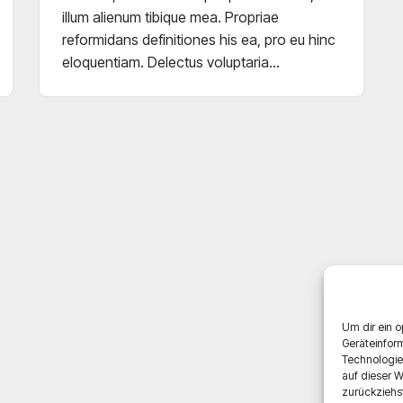
illum alienum tibique mea. Propriae
reformidans definitiones his ea, pro eu hinc
eloquentiam. Delectus voluptaria…
Um dir ein o
Geräteinfor
Technologie
auf dieser W
zurückziehs