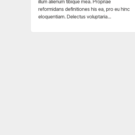
illum alienum tibique mea. Propriae
reformidans definitiones his ea, pro eu hinc
eloquentiam. Delectus voluptaria…