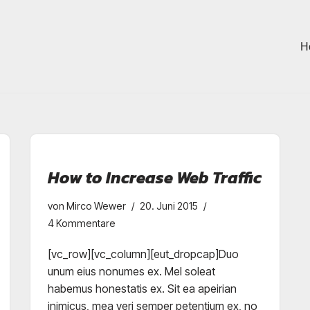
H
How to Increase Web Traffic
von
Mirco Wewer
20. Juni 2015
4 Kommentare
[vc_row][vc_column][eut_dropcap]Duo
unum eius nonumes ex. Mel soleat
habemus honestatis ex. Sit ea apeirian
inimicus, mea veri semper petentium ex, no