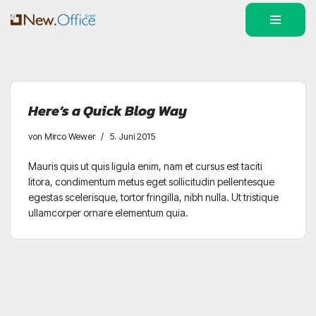
Zum
Inhalt
springen
Here’s a Quick Blog Way
von
Mirco Wewer
5. Juni 2015
Mauris quis ut quis ligula enim, nam et cursus est taciti
litora, condimentum metus eget sollicitudin pellentesque
egestas scelerisque, tortor fringilla, nibh nulla. Ut tristique
ullamcorper ornare elementum quia.