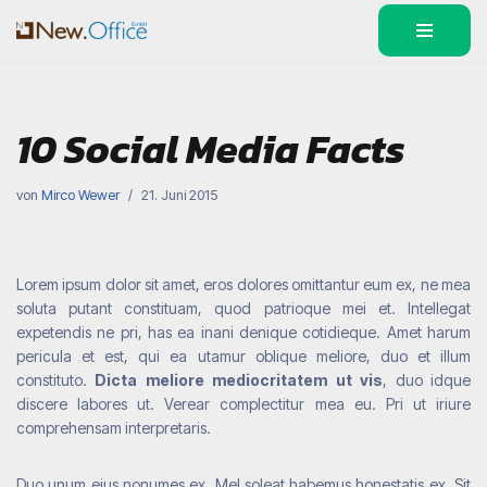
Zum
Inhalt
springen
10 Social Media Facts
von
Mirco Wewer
21. Juni 2015
Lorem ipsum dolor sit amet, eros dolores omittantur eum ex, ne mea
soluta putant constituam, quod patrioque mei et. Intellegat
expetendis ne pri, has ea inani denique cotidieque. Amet harum
pericula et est, qui ea utamur oblique meliore, duo et illum
constituto.
Dicta meliore mediocritatem ut vis
, duo idque
discere labores ut. Verear complectitur mea eu. Pri ut iriure
comprehensam interpretaris.
Duo unum eius nonumes ex. Mel soleat habemus honestatis ex. Sit