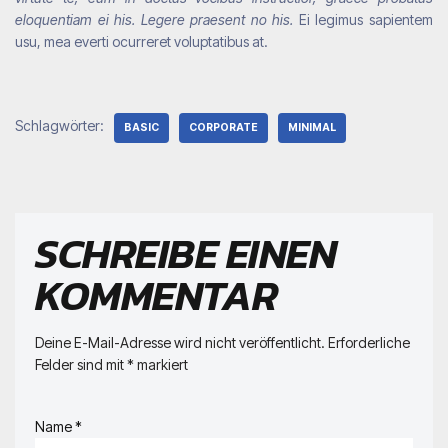
eloquentiam ei his. Legere praesent no his.
Ei legimus sapientem
usu, mea everti ocurreret voluptatibus at.
Schlagwörter:
BASIC
CORPORATE
MINIMAL
SCHREIBE EINEN
KOMMENTAR
Deine E-Mail-Adresse wird nicht veröffentlicht.
Erforderliche
Felder sind mit
*
markiert
Name
*